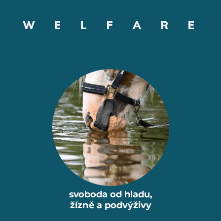
W
E
L
F
A
R
E