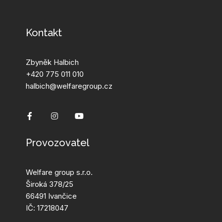
Kontakt
Zbyněk Halbich
+420 775 011 010
halbich@welfaregroup.cz
Provozovatel
Welfare group s.r.o.
Široká 378/25
66491 Ivančice
IČ:
17218047