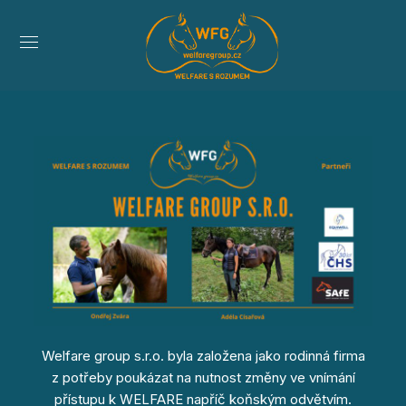
Welfare group s.r.o. byla založena jako rodinná firma
z potřeby poukázat na nutnost změny ve vnímání
přístupu k WELFARE napříč koňským odvětvím.