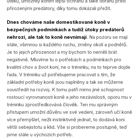
útěku, umožnily koním lepší ochranu a také obranu před
přirozenými predátory, díky tomu dokázali přežít.
Dnes chováme naše domestikované koně v
bezpečných podmínkách a tudíž útoky predátorů
nehrozí, ale tak to koně nevnímají
. Na pozoru se mají
stále, všimnou si každého ruchu, změny okolí a podnětů.
Je to jejich přirozenost a my bychom to neměli brát
negativně. Mluvíme tu o potřebách a podmínkách pro
kvalitní chov a život koní, ne o tréninku, na to teprve dojde
řada. V tréninku už potřebujeme pracovat s tím, že
základní potřeby koně jsou naplněny a tak se můžeme
soustředit na rozvoj. K tomu patří mimo jiné schopnost
rostoucí vyrovnanosti koně a jeho nezávislosti, oporu mu v
tréninku zprostředkovává člověk. Ten mu správným
přístupem umožní důvěru ve své vedení, zároveň učí koně
více přemýšlet, nežli instinktivně jednat, to dodává koni
větší sebejistotu a klid. Vše si probereme postupně, teď
jsme stále u výchozích potřeb.