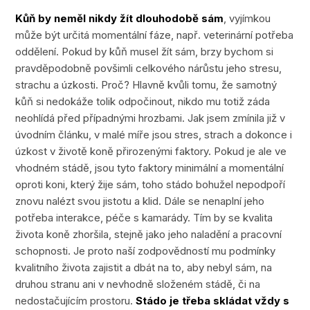
Kůň by neměl nikdy žít dlouhodobě sám
, vyjímkou
může být určitá momentální fáze, např. veterinární potřeba
oddělení. Pokud by kůň musel žít sám, brzy bychom si
pravděpodobně povšimli celkového nárůstu jeho stresu,
strachu a úzkosti. Proč? Hlavně kvůli tomu, že samotný
kůň si nedokáže tolik odpočinout, nikdo mu totiž záda
neohlídá před případnými hrozbami. Jak jsem zmínila již v
úvodním článku, v malé míře jsou stres, strach a dokonce i
úzkost v životě koně přirozenými faktory. Pokud je ale ve
vhodném stádě, jsou tyto faktory minimální a momentální
oproti koni, který žije sám, toho stádo bohužel nepodpoří
znovu nalézt svou jistotu a klid. Dále se nenaplní jeho
potřeba interakce, péče s kamarády. Tím by se kvalita
života koně zhoršila, stejně jako jeho naladění a pracovní
schopnosti. Je proto naší zodpovědností mu podmínky
kvalitního života zajistit a dbát na to, aby nebyl sám, na
druhou stranu ani v nevhodně složeném stádě, či na
nedostačujícím prostoru.
Stádo je třeba skládat vždy s