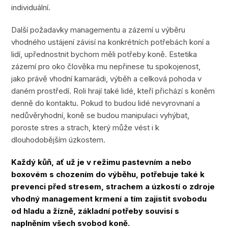
individuální.
Další požadavky managementu a zázemí u výběru
vhodného ustájení závisí na konkrétních potřebách koní a
lidí, upřednostnit bychom měli potřeby koně. Estetika
zázemí pro oko člověka mu nepřinese tu spokojenost,
jako právě vhodní kamarádi, výběh a celková pohoda v
daném prostředí. Roli hrají také lidé, kteří přichází s koněm
denně do kontaktu. Pokud to budou lidé nevyrovnaní a
nedůvěryhodní, koně se budou manipulaci vyhýbat,
poroste stres a strach, který může vést i k
dlouhodobějším úzkostem.
Každý kůň, ať už je v režimu pastevním a nebo
boxovém s chozením do výběhu, potřebuje také k
prevenci před stresem, strachem a úzkostí o zdroje
vhodný management krmení a tím zajistit svobodu
od hladu a žízně, základní potřeby souvisí s
naplněním všech svobod koně.