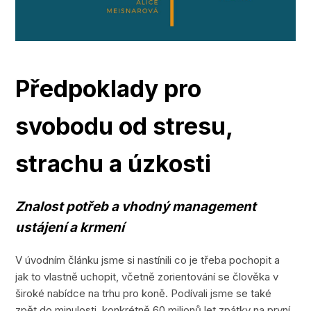
Předpoklady pro
svobodu od stresu,
strachu a úzkosti
Znalost potřeb a vhodný management
ustájení a krmení
V úvodním článku jsme si nastínili co je třeba pochopit a
jak to vlastně uchopit, včetně zorientování se člověka v
široké nabídce na trhu pro koně. Podívali jsme se také
zpět do minulosti, konkrétně 60 milionů let zpátky na první