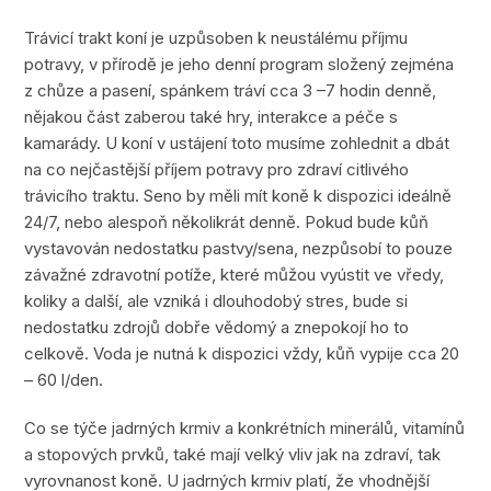
Trávicí trakt koní je uzpůsoben k neustálému příjmu
potravy, v přírodě je jeho denní program složený zejména
z chůze a pasení, spánkem tráví cca 3 –7 hodin denně,
nějakou část zaberou také hry, interakce a péče s
kamarády. U koní v ustájení toto musíme zohlednit a dbát
na co nejčastější příjem potravy pro zdraví citlivého
trávicího traktu. Seno by měli mít koně k dispozici ideálně
24/7, nebo alespoň několikrát denně. Pokud bude kůň
vystavován nedostatku pastvy/sena, nezpůsobí to pouze
závažné zdravotní potíže, které můžou vyústit ve vředy,
koliky a další, ale vzniká i dlouhodobý stres, bude si
nedostatku zdrojů dobře vědomý a znepokojí ho to
celkově. Voda je nutná k dispozici vždy, kůň vypije cca 20
– 60 l/den.
Co se týče jadrných krmiv a konkrétních minerálů, vitamínů
a stopových prvků, také mají velký vliv jak na zdraví, tak
vyrovnanost koně. U jadrných krmiv platí, že vhodnější