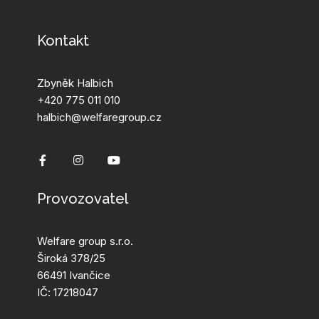
Kontakt
Zbyněk Halbich
+420 775 011 010
halbich@welfaregroup.cz
Provozovatel
Welfare group s.r.o.
Široká 378/25
66491 Ivančice
IČ:
17218047