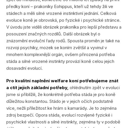
předky koní – prakoníky Eohippus, kteří už tehdy žili ve
stádech a měli silné vrozené instinktivní jednání. Celková
evoluce koně je obrovská, po fyzické i psychické stránce.
V úvodu jste viděli obrázek prakoníka pro lepší představu a
posouzení značných rozdílů. Další obrázek byl o
znázornění evoluční řady rodů. Spousta proměn je také na
rozvoji psychiky, mozek se koním zvětšil a vyvinul v
mnohem komplexnější orgán, ovšem přirozená potřeba
stáda a silné vrozené instinkty provází koně celou jejich
dosavadní evolucí.
Pro kvalitní naplnění welfare koní potřebujeme znát
a ctít jejich základní potřeby,
ohlédnutím zpět v evoluci
jsme si přiblížili, že konkrétně potřeba stáda je pro koně
důležitou konstantou. Stádo je v jejich očích podstatně
více, nežli příležitost ke hrám s kamarády. Je to zejména
zdroj bezpečí. Opora stáda, evolucí rozvíjené fyzické i
psychické vlastnosti a silné instinkty, zejména ty v podobě