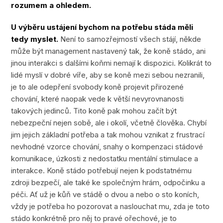
rozumem a ohledem.
U výběru ustájení bychom na potřebu stáda měli
tedy myslet.
Není to samozřejmostí všech stájí, někde
může být management nastavený tak, že koně stádo, ani
jinou interakci s dalšími koňmi nemají k dispozici. Kolikrát to
lidé myslí v dobré víře, aby se koně mezi sebou nezranili,
je to ale odepření svobody koně projevit přirozené
chování, které naopak vede k větší nevyrovnanosti
takových jedinců. Tito koně pak mohou začít být
nebezpeční nejen sobě, ale i okolí, včetně člověka. Chybí
jim jejich základní potřeba a tak mohou vznikat z frustrací
nevhodné vzorce chování, snahy o kompenzaci stádové
komunikace, úzkosti z nedostatku mentální stimulace a
interakce. Koně stádo potřebují nejen k podstatnému
zdroji bezpečí, ale také ke společným hrám, odpočinku a
péči. Ať už je kůň ve stádě o dvou a nebo o sto koních,
vždy je potřeba ho pozorovat a naslouchat mu, zda je toto
stádo konkrétně pro něj to pravé ořechové, je to