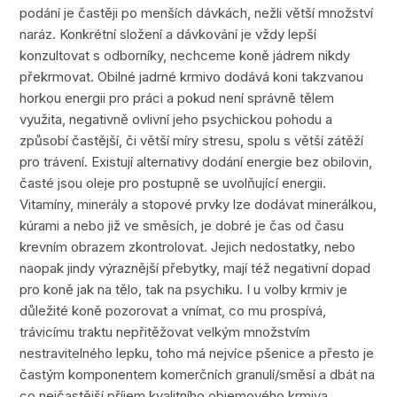
podání je častěji po menších dávkách, nežli větší množství
naráz. Konkrétní složení a dávkování je vždy lepší
konzultovat s odborníky, nechceme koně jádrem nikdy
překrmovat. Obilné jadrné krmivo dodává koni takzvanou
horkou energii pro práci a pokud není správně tělem
využita, negativně ovlivní jeho psychickou pohodu a
způsobí častější, či větší míry stresu, spolu s větší zátěží
pro trávení. Existují alternativy dodání energie bez obilovin,
časté jsou oleje pro postupně se uvolňující energii.
Vitamíny, minerály a stopové prvky lze dodávat minerálkou,
kúrami a nebo již ve směsích, je dobré je čas od času
krevním obrazem zkontrolovat. Jejich nedostatky, nebo
naopak jindy výraznější přebytky, mají též negativní dopad
pro koně jak na tělo, tak na psychiku. I u volby krmiv je
důležité koně pozorovat a vnímat, co mu prospívá,
trávicímu traktu nepřitěžovat velkým množstvím
nestravitelného lepku, toho má nejvíce pšenice a přesto je
častým komponentem komerčních granulí/směsí a dbát na
co nejčastější příjem kvalitního objemového krmiva.